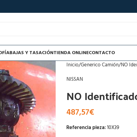
OFÍA
BAJAS Y TASACIÓN
TIENDA ONLINE
CONTACTO
Inicio
Generico Camión
NO Ide
NISSAN
NO Identificad
487,57
€
Referencia pieza:
10X39