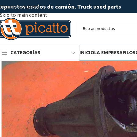
epuestos usados de camión. Truck used parts
Skip to navigation
Skip to main content
CATEGORÍAS
INICIO
LA EMPRESA
FILOS