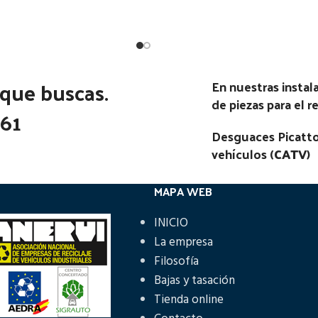
Estado:
Estado:
Ubicación:
Ubicación:
Notas:
[VP]NISSAN PATROL 2.
Notas:
 que buscas.
En nuestras insta
01.50 - 12.10
go Pieza:
53204
de piezas para el 
361
Código Pieza:
52220
Desguaces Picatto
vehículos (
CATV
)
MAPA WEB
INICIO
La empresa
Filosofía
Bajas y tasación
Tienda online