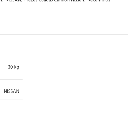
n
,
NISSAN
,
Piezas Usadas Camión Nissan
,
Recambios
30 kg
NISSAN