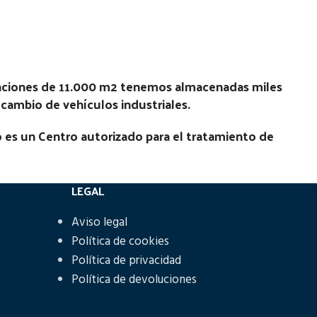
Estado:
Ubicación:
No
7 TD |
Notas:
[VP]NISSAN PATROL 2.7 TD |
laciones de 11.000 m2 tenemos almacenadas miles
01.50 - 12.10
recambio de vehículos industriales.
Código Pieza:
52219
 es un Centro autorizado para el tratamiento de
LEGAL
Aviso legal
Política de cookies
Política de privacidad
Política de devoluciones