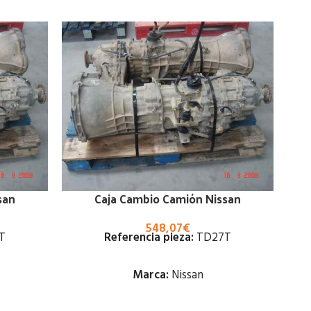
san
Caja Cambio Camión Nissan
548,07
€
T
Referencia pieza:
TD27T
Marca:
Nissan