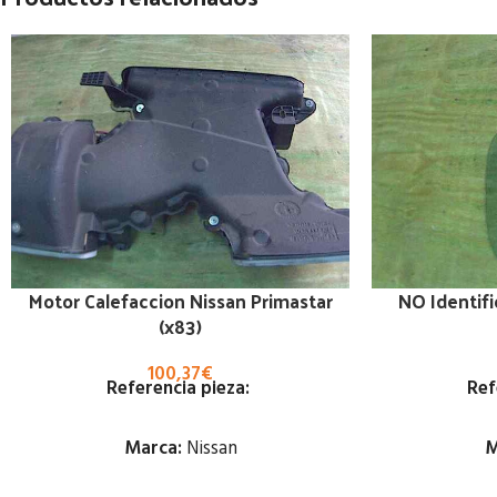
Motor Calefaccion Nissan Primastar
NO Identifi
(x83)
100,37
€
Referencia pieza:
Ref
Marca:
Nissan
M