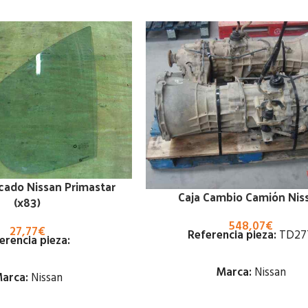
cado Nissan Primastar
Caja Cambio Camión Nis
(x83)
548,07
€
27,77
€
Referencia pieza:
TD27
erencia pieza:
Marca:
Nissan
arca:
Nissan