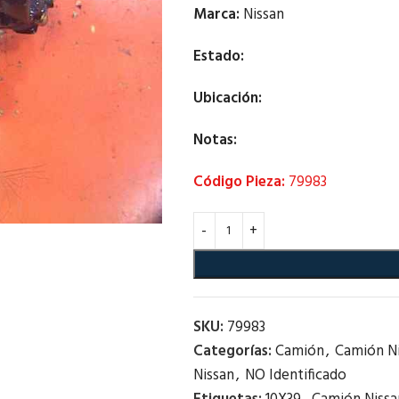
Marca:
Nissan
Estado:
Ubicación:
Notas:
Código Pieza:
79983
SKU:
79983
Categorías:
Camión
,
Camión N
Nissan
,
NO Identificado