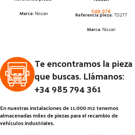
548,07
€
Marca:
Nissan
Referencia pieza:
TD27T
Estado:
Marca:
Nissan
Ubicación:
Estado:
Notas:
Te encontramos la pieza
Ubicación:
Código Pieza:
53140
Notas:
[VP]NISSAN PATROL
que buscas. Llámanos:
2.7 TD | 01.50 - 12.10
+34 985 794 361
Código Pieza:
52221
En nuestras instalaciones de 11.000 m2 tenemos
almacenadas miles de piezas para el recambio de
vehículos industriales.