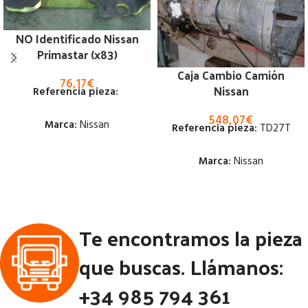
NO Identificado Nissan
Primastar (x83)
Caja Cambio Camión
76,17
€
Nissan
Referencia pieza:
548,07
€
Marca:
Nissan
Referencia pieza:
TD27T
Estado:
Marca:
Nissan
Ubicación:
Estado:
Notas:
Te encontramos la pieza
Ubicación:
Código Pieza:
53156
Notas:
[VP]NISSAN PATROL
que buscas. Llámanos:
2.7 TD | 01.50 - 12.10
+34 985 794 361
Código Pieza:
52221