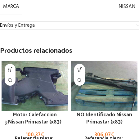
MARCA
NISSAN
Envíos y Entrega
Productos relacionados
Motor Calefaccion
NO Identificado Nissan
Nissan Primastar (x83)
Primastar (x83)
100,37
€
306,07
€
Referencia pieza:
Referencia pieza: