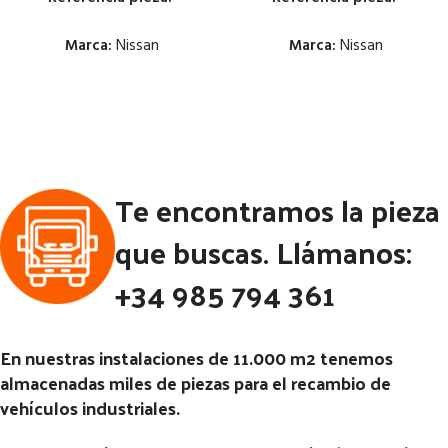
Marca:
Nissan
Marca:
Nissan
Estado:
Estado:
Ubicación:
Ubicación:
Notas:
Notas:
Te encontramos la pieza
Código Pieza:
53210
Código Pieza:
53179
que buscas. Llámanos:
+34 985 794 361
En nuestras instalaciones de 11.000 m2 tenemos
almacenadas miles de piezas para el recambio de
vehículos industriales.