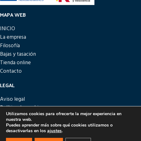
MAPA WEB
INICIO
La empresa
Filosofía
Bajas y tasación
Tienda online
Contacto
LEGAL
Aviso legal
Política de cookies
Utilizamos cookies para ofrecerte la mejor experiencia en
Política de privacidad
nuestra web.
Política de devoluciones
Puedes aprender más sobre qué cookies utilizamos o
desactivarlas en los
ajustes
.
PICATTO
DISEÑO Y DESARROLLO
EME DIGITAL