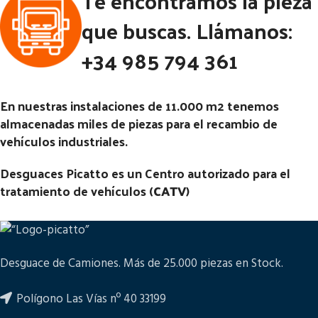
Te encontramos la pieza
Código Pieza:
53179
Código Pieza:
53156
que buscas. Llámanos:
+34 985 794 361
En nuestras instalaciones de 11.000 m2 tenemos
almacenadas miles de piezas para el recambio de
vehículos industriales.
Desguaces Picatto es un Centro autorizado para el
tratamiento de vehículos (
CATV
)
Desguace de Camiones. Más de 25.000 piezas en Stock.
Polígono Las Vías nº 40 33199