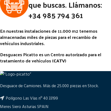
Código Pieza:
52222
que buscas. Llámanos:
2.7 TD | 01.50 - 12.10
+34 985 794 361
Código Pieza:
52221
En nuestras instalaciones de 11.000 m2 tenemos
almacenadas miles de piezas para el recambio de
vehículos industriales.
Desguaces Picatto es un Centro autorizado para el
tratamiento de vehículos (
CATV
)
Desguace de Camiones. Más de 25.000 piezas en Stock.
Polígono Las Vías nº 40 33199
Meres Siero Asturias SPAIN