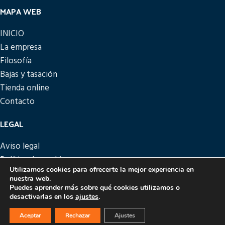
MAPA WEB
INICIO
La empresa
Filosofía
Bajas y tasación
Tienda online
Contacto
LEGAL
Aviso legal
Política de cookies
Utilizamos cookies para ofrecerte la mejor experiencia en
Política de privacidad
nuestra web.
Política de devoluciones
Puedes aprender más sobre qué cookies utilizamos o
desactivarlas en los
ajustes
.
PICATTO
DISEÑO Y DESARROLLO
EME DIGITAL
Aceptar
Rechazar
Ajustes