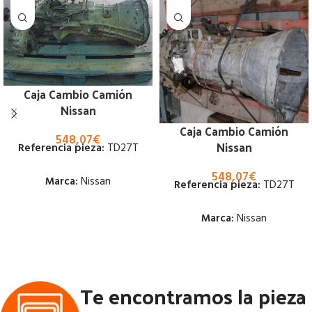
Caja Cambio Camión
Nissan
Caja Cambio Camión
548,07
€
Nissan
Referencia pieza:
TD27T
548,07
€
Marca:
Nissan
Referencia pieza:
TD27T
Estado:
Marca:
Nissan
Ubicación:
Estado:
Notas:
[VP]NISSAN PATROL
Te encontramos la pieza
Ubicación:
2.7 TD | 01.50 - 12.10
Notas:
[VP]NISSAN PATROL