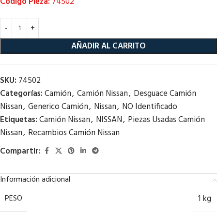
Código Pieza:
74502
AÑADIR AL CARRITO
SKU:
74502
Categorías:
Camión
,
Camión Nissan
,
Desguace Camión
Nissan
,
Generico Camión
,
Nissan
,
NO Identificado
Etiquetas:
Camión Nissan
,
NISSAN
,
Piezas Usadas Camión
Nissan
,
Recambios Camión Nissan
Compartir:
Información adicional
PESO
1 kg