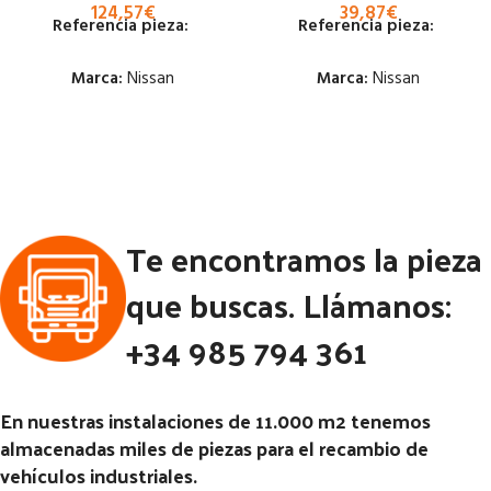
124,57
€
39,87
€
Referencia pieza:
Referencia pieza:
Marca:
Nissan
Marca:
Nissan
Estado:
Estado:
Ubicación:
Ubicación:
Notas:
Notas:
Te encontramos la pieza
Código Pieza:
53356
Código Pieza:
53289
que buscas. Llámanos:
+34 985 794 361
En nuestras instalaciones de 11.000 m2 tenemos
almacenadas miles de piezas para el recambio de
vehículos industriales.