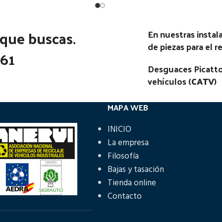
Ubicación:
Ubicación:
 que buscas.
En nuestras insta
Notas:
Notas:
[VP]IVECO DAILY E4 3
de piezas para el 
361
02.05 - 02.10
go Pieza:
52825
Desguaces Picatto
Código Pieza:
51088
vehículos (
CATV
)
MAPA WEB
INICIO
La empresa
Filosofía
Bajas y tasación
Tienda online
Contacto