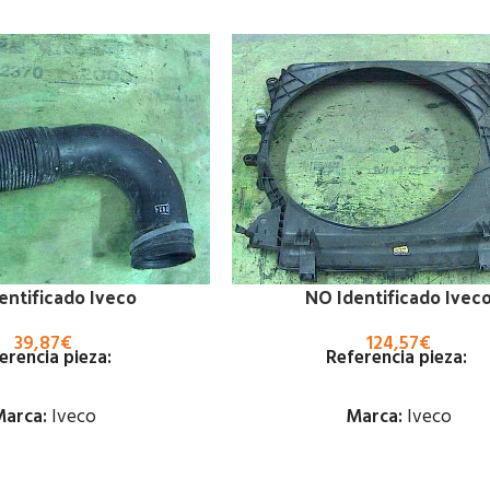
entificado Iveco
NO Identificado Ivec
39,87
€
124,57
€
erencia pieza:
Referencia pieza:
arca:
Iveco
Marca:
Iveco
Estado:
Estado: