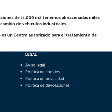
Estado:
Ubicación:
laciones de 11.000 m2 tenemos almacenadas miles
5C14 |
recambio de vehículos industriales.
Notas:
[VP]IVECO EUROCARGO 120
E15 RG (4X2) | 01.90 - 12.96
 es un Centro autorizado para el tratamiento de
Código Pieza:
50096
LEGAL
Aviso legal
Política de cookies
Política de privacidad
Política de devoluciones