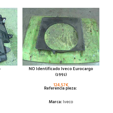
o
NO Identificado Iveco Eurocargo
P
(1991)
124,57
€
Referencia pieza:
Marca:
Iveco