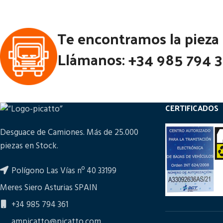
Ubicación:
Te encontramos la pieza
Notas:
Llámanos: +34 985 794 
Código Pieza:
53235
Códi
CERTIFICADOS
Desguace de Camiones. Más de 25.000
piezas en Stock.
Polígono Las Vías nº 40 33199
Meres Siero Asturias SPAIN
+34 985 794 361
ampicatto@picatto.com