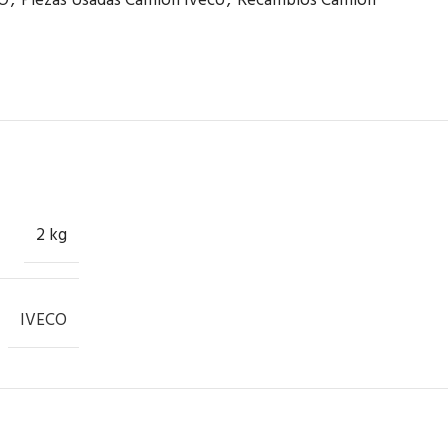
O
,
Piezas Usadas Camión Iveco
,
Recambios Camión
2 kg
IVECO