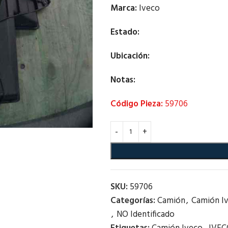
Marca:
Iveco
Estado:
Ubicación:
Notas:
Código Pieza:
59706
SKU:
59706
Categorías:
Camión
,
Camión I
,
NO Identificado