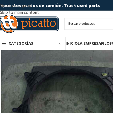
epuestos usados de camión. Truck used parts
Skip to navigation
Skip to main content
CATEGORÍAS
INICIO
LA EMPRESA
FILOS