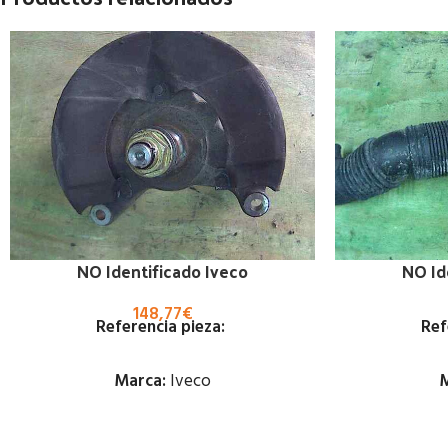
NO Identificado Iveco
NO Id
148,77
€
Referencia pieza:
Ref
Marca:
Iveco
M
Estado: