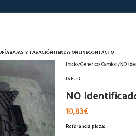
OFÍA
BAJAS Y TASACIÓN
TIENDA ONLINE
CONTACTO
Inicio
Generico Camión
NO Ide
IVECO
NO Identificad
10,83
€
Referencia pieza: