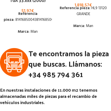
TGA 33.xxx (2000)
1.818,57
€
Referencia pieza:
HL9 13120
51,97
€
Referencia
GRANDE
pieza:
8141685004381416850052
Marca:
Man
Marca:
Man
Estado:
Estado:
Te encontramos la pieza
Ubicación:
Ubicación:
Notas:
[VP]MAN TG-A E3
que buscas. Llámanos:
Notas:
(2001-2005) 360 RG (8X4)
+34 985 794 361
Código Pieza:
52247
Código Pieza:
51737
En nuestras instalaciones de 11.000 m2 tenemos
almacenadas miles de piezas para el recambio de
vehículos industriales.