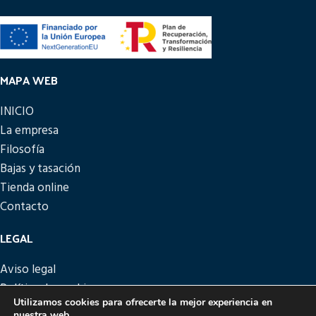
MAPA WEB
INICIO
La empresa
Filosofía
Bajas y tasación
Tienda online
Contacto
LEGAL
Aviso legal
Política de cookies
Utilizamos cookies para ofrecerte la mejor experiencia en
Política de privacidad
nuestra web.