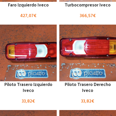
Faro Izquierdo Iveco
Turbocompresor Iveco
427,07
€
366,57
€
Piloto Trasero Izquierdo
Piloto Trasero Derecho
Iveco
Iveco
33,82
€
33,82
€