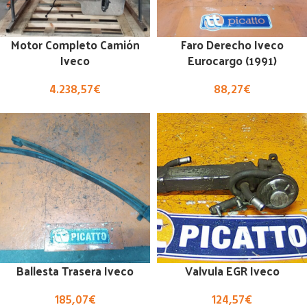
Motor Completo Camión
Faro Derecho Iveco
Iveco
Eurocargo (1991)
4.238,57
€
88,27
€
Ballesta Trasera Iveco
Valvula EGR Iveco
185,07
€
124,57
€