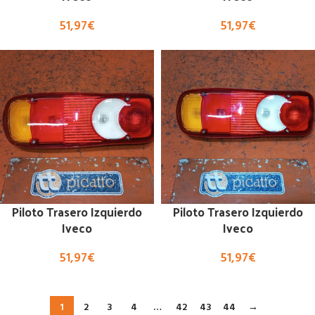
51,97
€
51,97
€
Piloto Trasero Izquierdo
Piloto Trasero Izquierdo
Iveco
Iveco
51,97
€
51,97
€
1
2
3
4
…
42
43
44
→