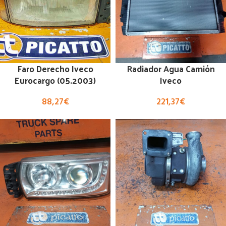
Faro Derecho Iveco
Radiador Agua Camión
Eurocargo (05.2003)
Iveco
88,27
€
221,37
€