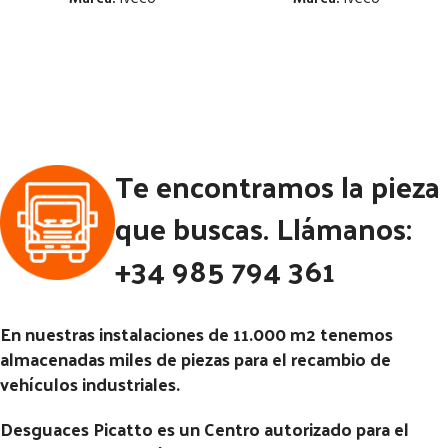
Estado:
Estado:
Ubicación:
Ubicación:
Notas:
Notas:
Código Pieza:
53364
Código Pieza:
52825
Te encontramos la pieza
que buscas. Llámanos:
+34 985 794 361
En nuestras instalaciones de 11.000 m2 tenemos
almacenadas miles de piezas para el recambio de
vehículos industriales.
Desguaces Picatto es un Centro autorizado para el