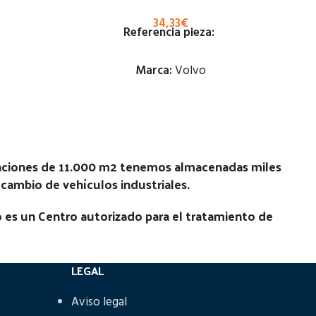
34,33
€
Referencia pieza:
Marca:
Volvo
Estado:
Ubicación:
laciones de 11.000 m2 tenemos almacenadas miles
Notas:
recambio de vehículos industriales.
Código Pieza:
76951
 es un Centro autorizado para el tratamiento de
LEGAL
Aviso legal