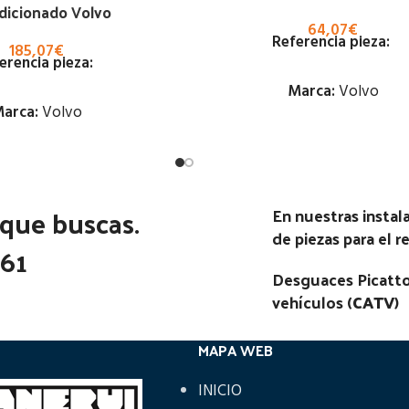
dicionado Volvo
64,07
€
Referencia pieza:
185,07
€
erencia pieza:
Marca:
Volvo
arca:
Volvo
Estado:
Estado:
Ubicación:
 que buscas.
Ubicación:
En nuestras insta
Notas:
de piezas para el 
Notas:
361
Código Pieza:
76952
Desguaces Picatto
go Pieza:
76991
vehículos (
CATV
)
MAPA WEB
INICIO