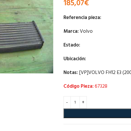
185,07
€
Referencia pieza:
Marca:
Volvo
Estado:
Ubicación:
Notas:
[VP]VOLVO FH12 E3 (200
Código Pieza:
67328