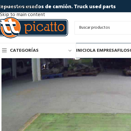
epuestos usados de camión. Truck used parts
Skip to navigation
Skip to main content
CATEGORÍAS
INICIO
LA EMPRESA
FILOS