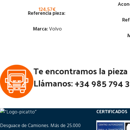
Acon
124,57
€
Referencia pieza:
Ref
Marca:
Volvo
M
Estado:
Ubicación:
Te encontramos la pieza
Notas:
Llámanos: +34 985 794 
Código Pieza:
77026
Códi
CERTIFICADOS
Desguace de Camiones. Más de 25.000