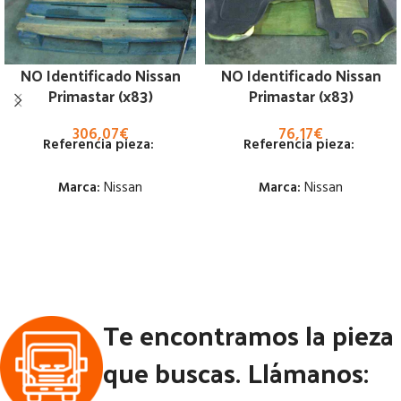
NO Identificado Nissan
NO Identificado Nissan
Primastar (x83)
Primastar (x83)
306,07
€
76,17
€
Referencia pieza:
Referencia pieza:
Marca:
Nissan
Marca:
Nissan
Estado:
Estado:
Ubicación:
Ubicación:
Notas:
Notas:
Te encontramos la pieza
Código Pieza:
53179
Código Pieza:
53156
que buscas. Llámanos: