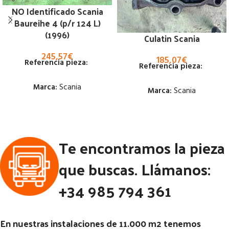
NO Identificado Scania
Baureihe 4 (p/r 124 L)
(1996)
Culatin Scania
245,57
€
185,07
€
Referencia pieza:
Referencia pieza:
Marca:
Scania
Marca:
Scania
Estado:
Estado:
Ubicación:
Te encontramos la pieza
Ubicación:
Notas:
Notas:
[VP]SCANIA SERIE 4
que buscas. Llámanos:
E2 R124 - 400 TR (4X2) | 01.96
Código Pieza:
61146
- 12.01
+34 985 794 361
Código Pieza:
58424
En nuestras instalaciones de 11.000 m2 tenemos