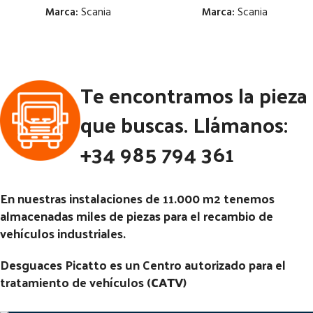
Marca:
Scania
Marca:
Scania
Estado:
Estado:
Ubicación:
Ubicación:
Te encontramos la pieza
Notas:
Notas:
que buscas. Llámanos:
Código Pieza:
55923
Código Pieza:
55922
+34 985 794 361
En nuestras instalaciones de 11.000 m2 tenemos
almacenadas miles de piezas para el recambio de
vehículos industriales.
Desguaces Picatto es un Centro autorizado para el
tratamiento de vehículos (
CATV
)