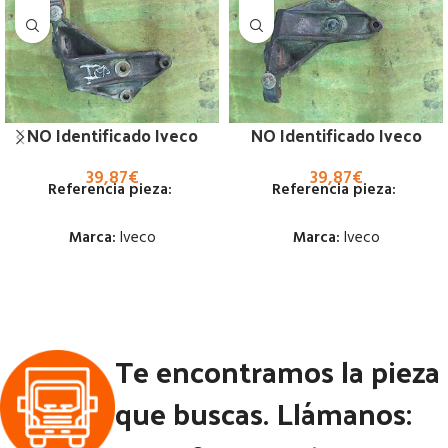
NO Identificado Iveco
NO Identificado Iveco
39,87
€
39,87
€
Referencia pieza:
Referencia pieza:
Marca:
Iveco
Marca:
Iveco
Estado:
Estado:
Ubicación:
Ubicación:
Te encontramos la pieza
Notas:
Notas:
que buscas. Llámanos:
Código Pieza:
53365
Código Pieza:
53364