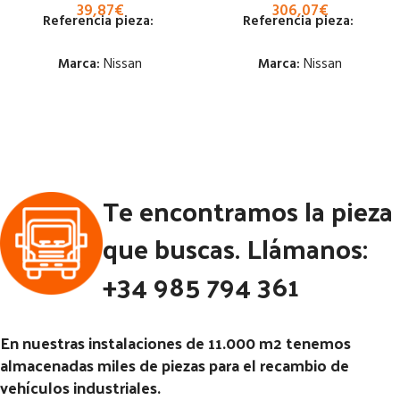
39,87
€
306,07
€
Referencia pieza:
Referencia pieza:
Marca:
Nissan
Marca:
Nissan
Estado:
Estado:
Ubicación:
Ubicación:
Notas:
Notas:
Te encontramos la pieza
Código Pieza:
53289
Código Pieza:
53179
que buscas. Llámanos:
+34 985 794 361
En nuestras instalaciones de 11.000 m2 tenemos
almacenadas miles de piezas para el recambio de
vehículos industriales.