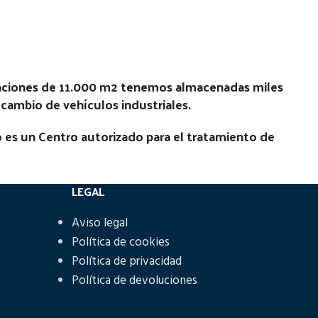
Estado:
Ubicación:
No
7 TD |
Notas:
[VP]NISSAN PATROL 2.7 TD |
laciones de 11.000 m2 tenemos almacenadas miles
01.50 - 12.10
recambio de vehículos industriales.
Código Pieza:
52219
 es un Centro autorizado para el tratamiento de
LEGAL
Aviso legal
Política de cookies
Política de privacidad
Política de devoluciones