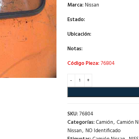
Marca:
Nissan
Estado:
Ubicación:
Notas:
Código Pieza:
76804
SKU:
76804
Categorías:
Camión
,
Camión N
Nissan
,
NO Identificado