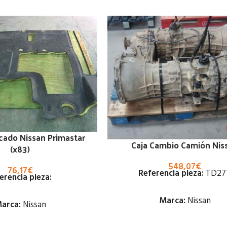
cado Nissan Primastar
Caja Cambio Camión Nis
(x83)
548,07
€
76,17
€
Referencia pieza:
TD27
erencia pieza:
Marca:
Nissan
arca:
Nissan