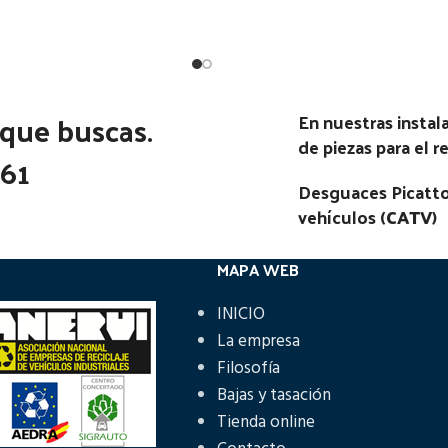
Estado:
Estado:
Ubicación:
Ubicación:
Notas:
[VP]NISSAN PATROL 2.
Notas:
 que buscas.
En nuestras insta
01.50 - 12.10
go Pieza:
53156
de piezas para el 
361
Código Pieza:
52220
Desguaces Picatto
vehículos (
CATV
)
MAPA WEB
INICIO
La empresa
Filosofía
Bajas y tasación
Tienda online