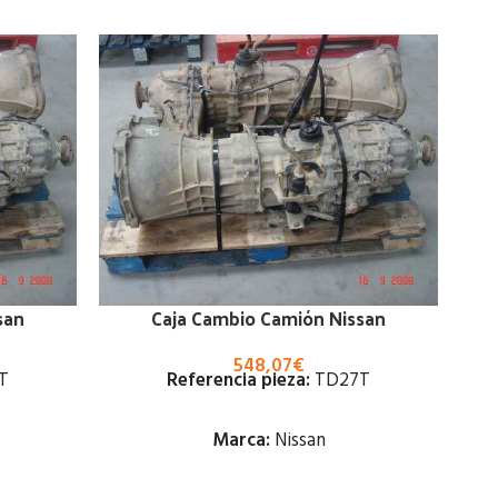
san
Caja Cambio Camión Nissan
548,07
€
T
Referencia pieza:
TD27T
Marca:
Nissan