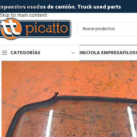
epuestos usados de camión. Truck used parts
Skip to navigation
Skip to main content
CATEGORÍAS
INICIO
LA EMPRESA
FILOS