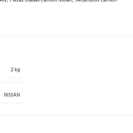
SAN
,
Piezas Usadas Camión Nissan
,
Recambios Camión
2 kg
NISSAN