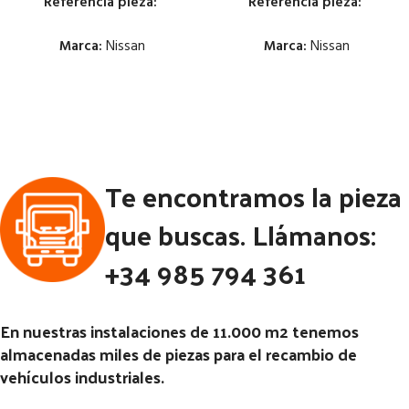
Referencia pieza:
Referencia pieza:
Marca:
Nissan
Marca:
Nissan
Estado:
Estado:
Ubicación:
Ubicación:
Notas:
Notas:
Te encontramos la pieza
Código Pieza:
53213
Código Pieza:
53179
que buscas. Llámanos:
+34 985 794 361
En nuestras instalaciones de 11.000 m2 tenemos
almacenadas miles de piezas para el recambio de
vehículos industriales.