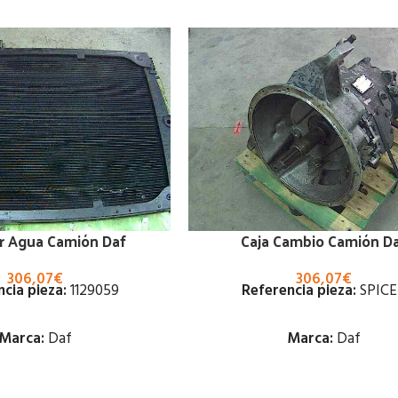
r Agua Camión Daf
Caja Cambio Camión D
306,07
€
306,07
€
cia pieza:
1129059
Referencia pieza:
SPICE
Marca:
Daf
Marca:
Daf
Estado:
Estado: