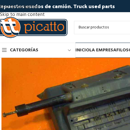
epuestos usados de camión. Truck used parts
Skip to navigation
Skip to main content
CATEGORÍAS
INICIO
LA EMPRESA
FILOS