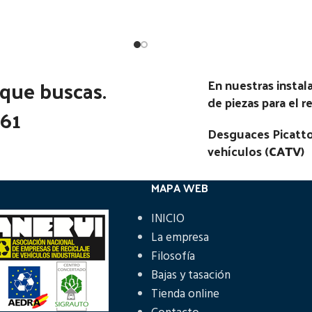
Ubicación:
Ubicación:
F CF85 E3 320 TR (4X2) |
Notas:
[VP]DAF 800 120 RG (
01.01 - 12.05
02.80 - 02.00
 que buscas.
En nuestras insta
go Pieza:
50084
Código Pieza:
48540
de piezas para el 
361
Desguaces Picatto
vehículos (
CATV
)
MAPA WEB
INICIO
La empresa
Filosofía
Bajas y tasación
Tienda online