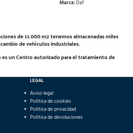
Marca:
Daf
Estado:
4X2) |
Ubicación:
laciones de 11.000 m2 tenemos almacenadas miles
recambio de vehículos industriales.
Notas:
[VP]DAF 2700 280 RG (4X4) |
N
01.80 - 12.90
 es un Centro autorizado para el tratamiento de
Código Pieza:
47968
LEGAL
Aviso legal
Política de cookies
Política de privacidad
Política de devoluciones