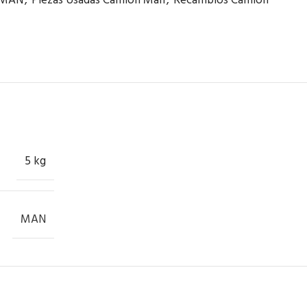
MAN
,
Piezas Usadas Camión Man
,
Recambios Camión
5 kg
MAN