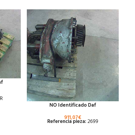
af
R
NO Identificado Daf
911,07
€
Referencia pieza:
2699