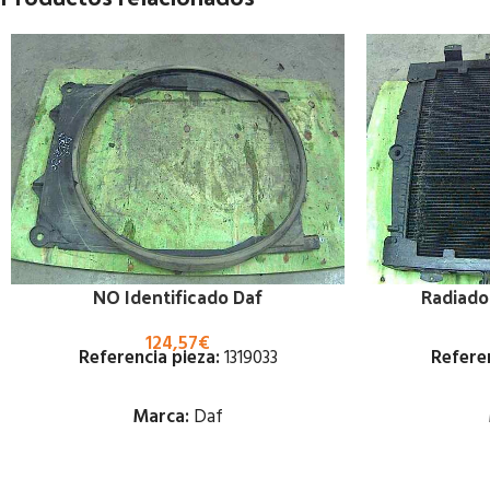
NO Identificado Daf
Radiado
124,57
€
Referencia pieza:
1319033
Referen
Marca:
Daf
Estado: