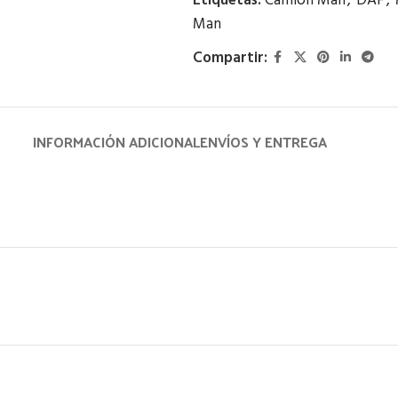
Etiquetas:
Camión Man
,
DAF
,
Man
Compartir:
INFORMACIÓN ADICIONAL
ENVÍOS Y ENTREGA