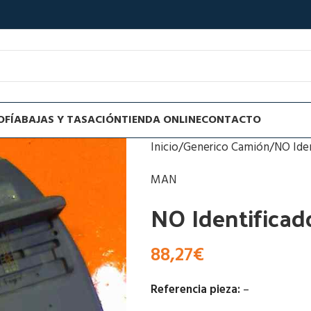
OFÍA
BAJAS Y TASACIÓN
TIENDA ONLINE
CONTACTO
Inicio
Generico Camión
NO Ide
MAN
NO Identifica
88,27
€
Referencia pieza:
–