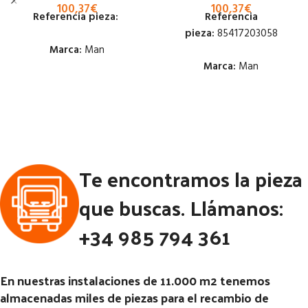
100,37
€
100,37
€
Referencia pieza:
Referencia
pieza:
85417203058
Marca:
Man
Marca:
Man
Estado:
Estado:
Ubicación:
Ubicación:
Notas:
[VP]MAN TG-A E3
(2001-2005) 360 RG (8X4)
Notas:
[VP]MAN TG-A E3
Te encontramos la pieza
(2001-2005) 360 RG (8X4)
Código Pieza:
52586
Código Pieza:
52584
que buscas. Llámanos:
+34 985 794 361
En nuestras instalaciones de 11.000 m2 tenemos
almacenadas miles de piezas para el recambio de