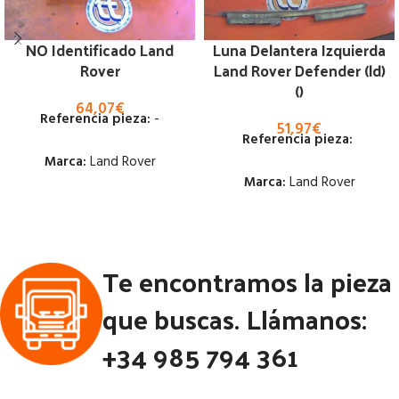
NO Identificado Land
Luna Delantera Izquierda
Rover
Land Rover Defender (ld)
()
64,07
€
Referencia pieza:
-
51,97
€
Referencia pieza:
Marca:
Land Rover
Marca:
Land Rover
Estado:
Estado:
Ubicación:
Te encontramos la pieza
Ubicación:
Notas:
47 CM DE DIAMETRO
Notas:
45 CM DE ALTO 49 CM DE
que buscas. Llámanos:
ANCHO
Código Pieza:
80728
+34 985 794 361
Código Pieza:
96675