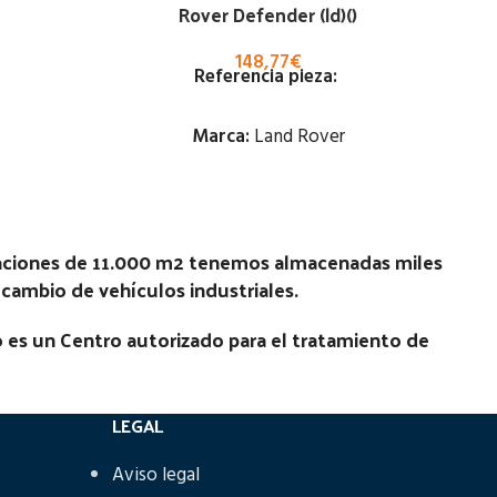
Rover Defender (ld)()
148,77
€
Referencia pieza:
Marca:
Land Rover
Estado:
Ubicación:
laciones de 11.000 m2 tenemos almacenadas miles
recambio de vehículos industriales.
Notas:
 es un Centro autorizado para el tratamiento de
Código Pieza:
80703
LEGAL
Aviso legal