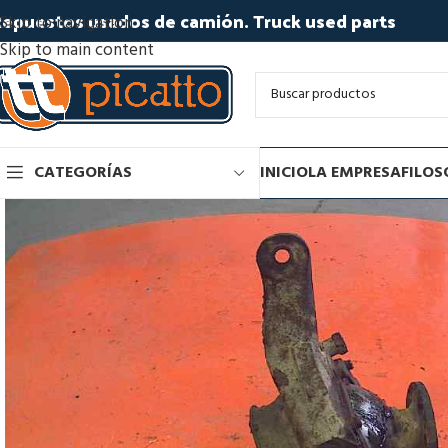
epuestos usados de camión. Truck used parts
Skip to navigation
Skip to main content
CATEGORÍAS
INICIO
LA EMPRESA
FILOS