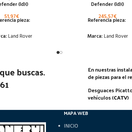
fender (ld)()
Defender (ld)()
51,97
€
245,57
€
erencia pieza:
Referencia pieza:
ca:
Land Rover
Marca:
Land Rover
Estado:
Estado:
 que buscas.
Ubicación:
Ubicación:
En nuestras insta
de piezas para el 
Notas:
Notas:
361
Desguaces Picatto
go Pieza:
80729
Código Pieza:
80711
vehículos (
CATV
)
MAPA WEB
INICIO