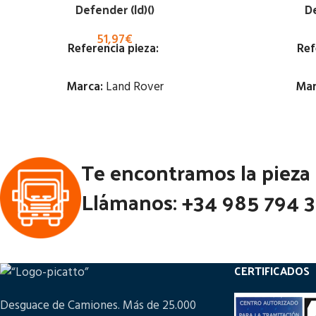
Defender (ld)()
De
51,97
€
Referencia pieza:
Ref
Marca:
Land Rover
Mar
Estado:
Te encontramos la pieza
Ubicación:
Notas:
Llámanos: +34 985 794 
Código Pieza:
80730
Códi
CERTIFICADOS
Desguace de Camiones. Más de 25.000