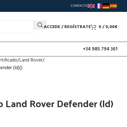
CONTACTO
ACCEDE / REGÍSTRATE
0
/
0,00
€
+34 985 794 361
ntificado
Land Rover
nder (ld)()
o Land Rover Defender (ld)