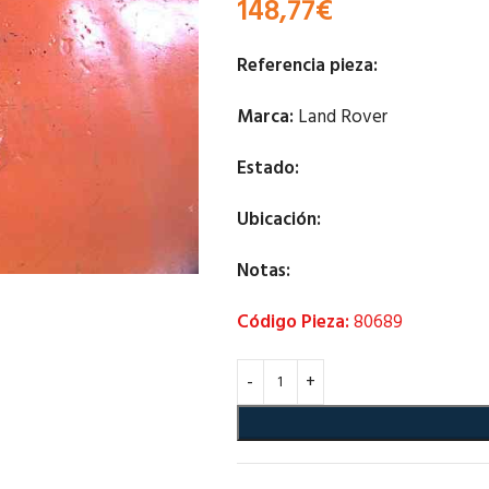
148,77
€
Referencia pieza:
Marca:
Land Rover
Estado:
Ubicación:
Notas:
Código Pieza:
80689