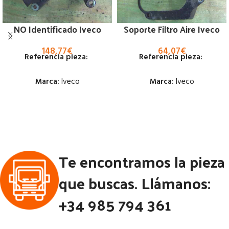
NO Identificado Iveco
Soporte Filtro Aire Iveco
148,77
€
64,07
€
Referencia pieza:
Referencia pieza:
Marca:
Iveco
Marca:
Iveco
Estado:
Estado:
Ubicación:
Ubicación:
Notas:
Notas:
Te encontramos la pieza
Código Pieza:
53235
Código Pieza:
53231
que buscas. Llámanos:
+34 985 794 361