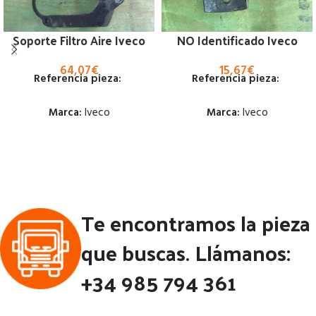
Soporte Filtro Aire Iveco
NO Identificado Iveco
64,07
€
15,67
€
Referencia pieza:
Referencia pieza:
Marca:
Iveco
Marca:
Iveco
Estado:
Estado:
Ubicación:
Ubicación:
Notas:
Notas:
Te encontramos la pieza
Código Pieza:
53231
Código Pieza:
52816
que buscas. Llámanos:
+34 985 794 361