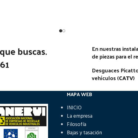
Estado:
Estado:
Ubicación:
Ubicación:
Notas:
Notas:
[VP]IVECO DAILY E4 3
02.05 - 02.10
go Pieza:
52816
 que buscas.
En nuestras insta
Código Pieza:
51369
de piezas para el 
361
Desguaces Picatto
vehículos (
CATV
)
MAPA WEB
INICIO
La empresa
Filosofía
Bajas y tasación