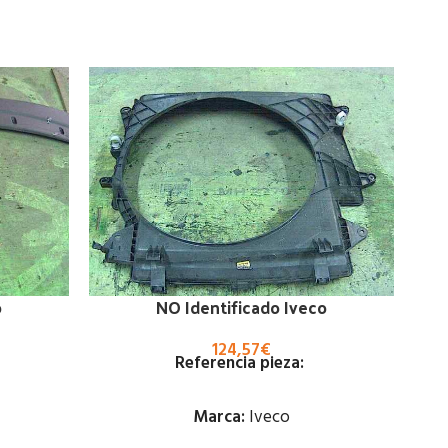
o
NO Identificado Iveco
Pi
124,57
€
Referencia pieza:
Marca:
Iveco