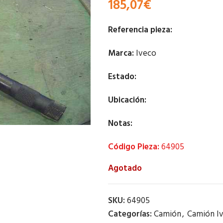
185,07
€
Referencia pieza:
Marca:
Iveco
Estado:
Ubicación:
Notas:
Código Pieza:
64905
Agotado
SKU:
64905
Categorías:
Camión
,
Camión I