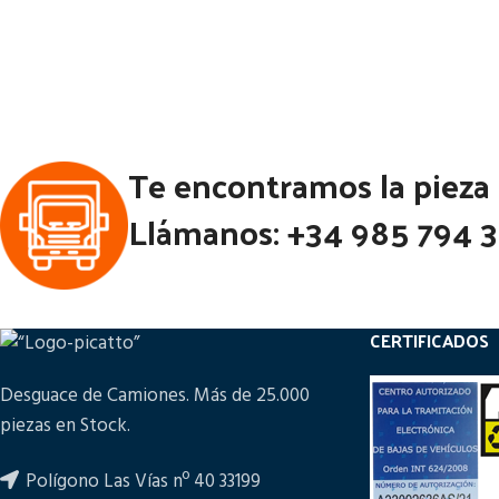
Estado:
Ubicación:
Notas:
Código Pieza:
53364
Códi
Te encontramos la pieza
Llámanos: +34 985 794 
CERTIFICADOS
Desguace de Camiones. Más de 25.000
piezas en Stock.
Polígono Las Vías nº 40 33199