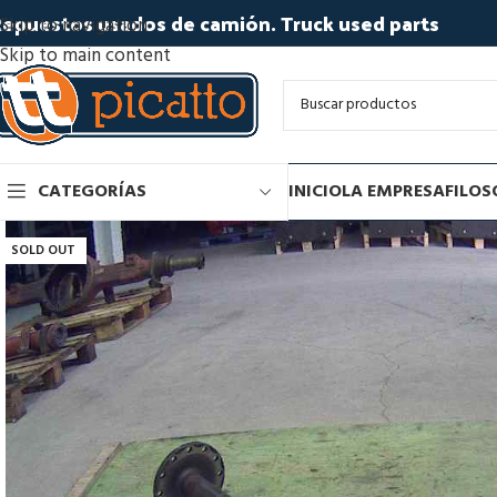
epuestos usados de camión. Truck used parts
Skip to navigation
Skip to main content
CATEGORÍAS
INICIO
LA EMPRESA
FILOS
SOLD OUT