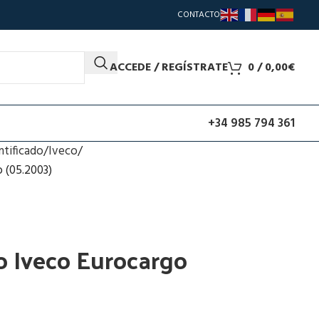
CONTACTO
ACCEDE / REGÍSTRATE
0
/
0,00
€
+34 985 794 361
ntificado
Iveco
 (05.2003)
o Iveco Eurocargo