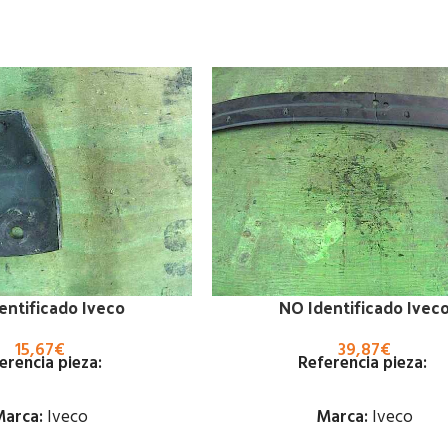
entificado Iveco
NO Identificado Ivec
15,67
€
39,87
€
erencia pieza:
Referencia pieza:
arca:
Iveco
Marca:
Iveco