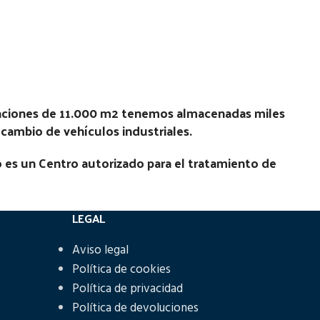
Estado:
Ubicación:
5C14 |
Notas:
[VP]IVECO DAILY E4 35C14 |
02.05 - 02.10
laciones de 11.000 m2 tenemos almacenadas miles
T
Código Pieza:
51088
recambio de vehículos industriales.
 es un Centro autorizado para el tratamiento de
LEGAL
Aviso legal
Política de cookies
Política de privacidad
Política de devoluciones