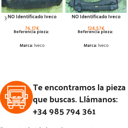
NO Identificado Iveco
NO Identificado Iveco
76,17
€
124,57
€
Referencia pieza:
Referencia pieza:
Marca:
Iveco
Marca:
Iveco
Estado:
Estado:
Ubicación:
Ubicación:
Te encontramos la pieza
Notas:
Notas:
[VP]IVECO DAILY E4
35C14 | 02.05 - 02.10
Código Pieza:
52774
que buscas. Llámanos:
Código Pieza:
51088
+34 985 794 361