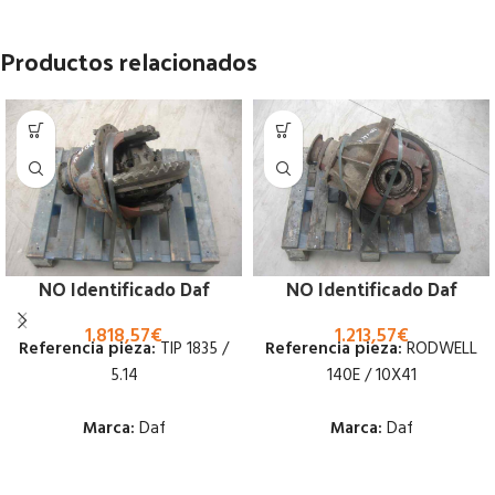
Productos relacionados
NO Identificado Daf
NO Identificado Daf
1.818,57
€
1.213,57
€
Referencia pieza:
TIP 1835 /
Referencia pieza:
RODWELL
5.14
140E / 10X41
Marca:
Daf
Marca:
Daf
Estado:
Estado: