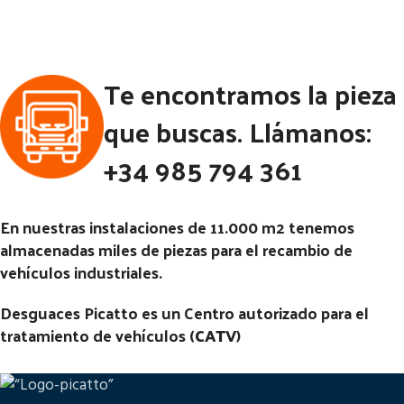
Ubicación:
Ubicación:
Notas:
[VP]DAF 1700 230 RG
Notas:
CON BLOQUEO MIRAR
Te encontramos la pieza
(4X2) | 02.80 - 02.90
DIAMETRO PALIER DIAMETRO
PALIER 57 MM [VP]DAF 1700
Código Pieza:
46130
que buscas. Llámanos:
230 RG (4X2) | 02.80 - 02.90
+34 985 794 361
Código Pieza:
46129
En nuestras instalaciones de 11.000 m2 tenemos
almacenadas miles de piezas para el recambio de
vehículos industriales.
Desguaces Picatto es un Centro autorizado para el
tratamiento de vehículos (
CATV
)