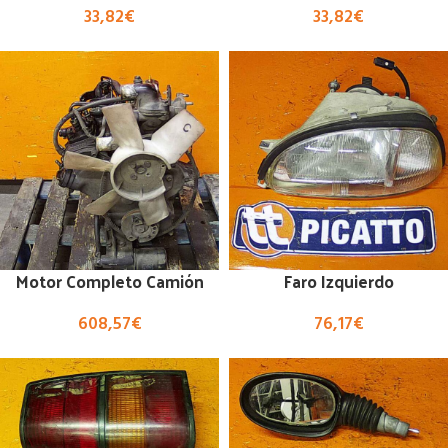
33,82
€
33,82
€
Motor Completo Camión
Faro Izquierdo
608,57
€
76,17
€