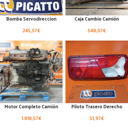
Bomba Servodireccion
Caja Cambio Camión
245,57
€
548,07
€
Motor Completo Camión
Piloto Trasero Derecho
1.818,57
€
51,97
€