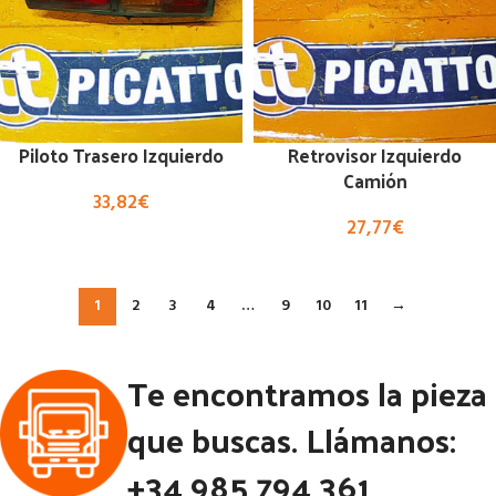
Piloto Trasero Izquierdo
Retrovisor Izquierdo
Camión
33,82
€
27,77
€
1
2
3
4
…
9
10
11
→
Te encontramos la pieza
que buscas. Llámanos:
+34 985 794 361