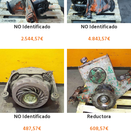
NO Identificado
NO Identificado
2.544,57
€
4.843,57
€
NO Identificado
Reductora
487,57
€
608,57
€