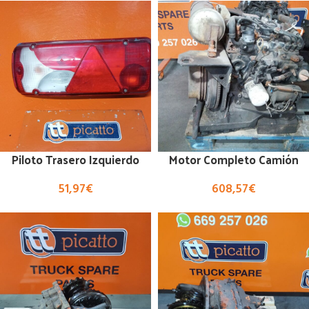
Piloto Trasero Izquierdo
Motor Completo Camión
51,97
€
608,57
€