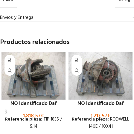
Envíos y Entrega
Productos relacionados
NO Identificado Daf
NO Identificado Daf
1.818,57
€
1.213,57
€
Referencia pieza:
TIP 1835 /
Referencia pieza:
RODWELL
5.14
140E / 10X41