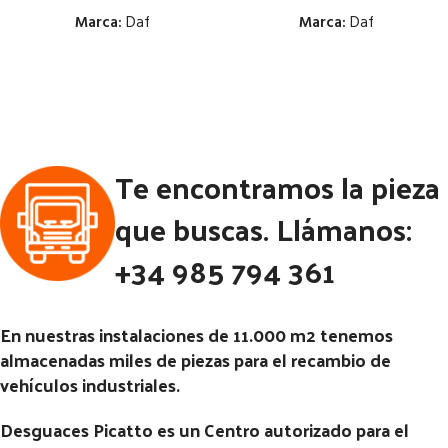
Marca:
Daf
Marca:
Daf
Estado:
Estado:
Ubicación:
Ubicación:
Notas:
[VP]DAF 1700 230 RG
Notas:
CON BLOQUEO MIRAR
Te encontramos la pieza
(4X2) | 02.80 - 02.90
DIAMETRO PALIER DIAMETRO
PALIER 57 MM [VP]DAF 1700
Código Pieza:
46130
que buscas. Llámanos:
230 RG (4X2) | 02.80 - 02.90
+34 985 794 361
Código Pieza:
46129
En nuestras instalaciones de 11.000 m2 tenemos
almacenadas miles de piezas para el recambio de
vehículos industriales.
Desguaces Picatto es un Centro autorizado para el