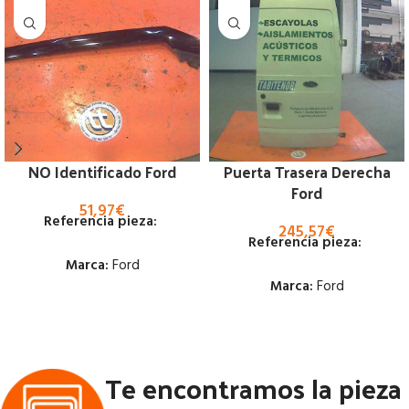
NO Identificado Ford
Puerta Trasera Derecha
Ford
51,97
€
Referencia pieza:
245,57
€
Referencia pieza:
Marca:
Ford
Marca:
Ford
Estado:
Estado:
Ubicación:
Te encontramos la pieza
Ubicación:
Notas:
Notas:
ALTO 180 CM ANCHO