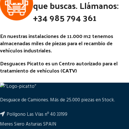
que buscas. Llámanos:
Código Pieza:
83055
81 CM INTERIOR REGULAR
+34 985 794 361
Código Pieza:
82997
En nuestras instalaciones de 11.000 m2 tenemos
almacenadas miles de piezas para el recambio de
vehículos industriales.
Desguaces Picatto es un Centro autorizado para el
tratamiento de vehículos (
CATV
)
Desguace de Camiones. Más de 25.000 piezas en Stock.
Polígono Las Vías nº 40 33199
Meres Siero Asturias SPAIN