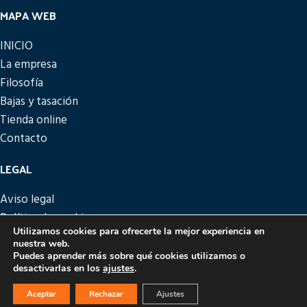
MAPA WEB
INICIO
La empresa
Filosofía
Bajas y tasación
Tienda online
Contacto
LEGAL
Aviso legal
Política de cookies
Utilizamos cookies para ofrecerte la mejor experiencia en
Política de privacidad
nuestra web.
Política de devoluciones
Puedes aprender más sobre qué cookies utilizamos o
desactivarlas en los
ajustes
.
PICATTO
DISEÑO Y DESARROLLO
EME DIGITAL
Aceptar
Rechazar
Ajustes