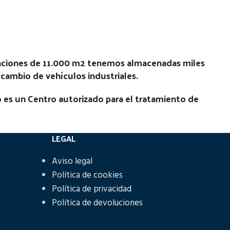
Estado:
Ubicación:
No
Notas:
laciones de 11.000 m2 tenemos almacenadas miles
Código Pieza:
55923
recambio de vehículos industriales.
 es un Centro autorizado para el tratamiento de
LEGAL
Aviso legal
Política de cookies
Política de privacidad
Política de devoluciones