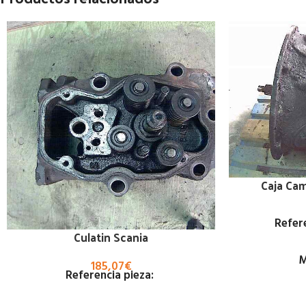
Caja Ca
Refere
Culatin Scania
M
185,07
€
Referencia pieza: