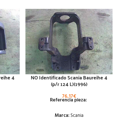
reihe 4
NO Identificado Scania Baureihe 4
(p/r 124 L)(1996)
76,17
€
Referencia pieza:
Marca:
Scania