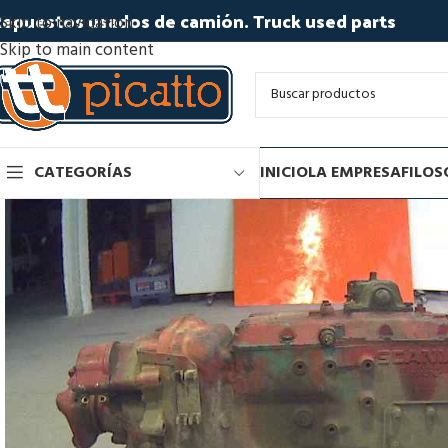
epuestos usados de camión. Truck used parts
Skip to navigation
Skip to main content
CATEGORÍAS
INICIO
LA EMPRESA
FILOS