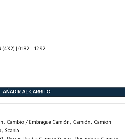
(4X2) | 01.82 – 12.92
AÑADIR AL CARRITO
ón
,
Cambio / Embrague Camión
,
Camión
,
Camión
a
,
Scania