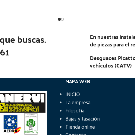
Estado:
Ubicación:
Ubicación:
ANIA SERIE 3 E1 93 - 250
Notas:
2) | 01.87 - 12.96
 que buscas.
En nuestras insta
Código Pieza:
55991
go Pieza:
58024
de piezas para el 
361
Desguaces Picatto
vehículos (
CATV
)
MAPA WEB
INICIO
La empresa
Filosofía
Bajas y tasación
Tienda online