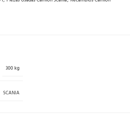
71
,
Piezas Usadas Camión Scania
,
Recambios Camión
300 kg
SCANIA