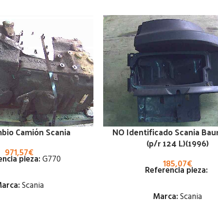
mbio Camión Scania
NO Identificado Scania Bau
(p/r 124 L)(1996)
971,57
€
ncia pieza:
G770
185,07
€
Referencia pieza:
arca:
Scania
Marca:
Scania
Estado: