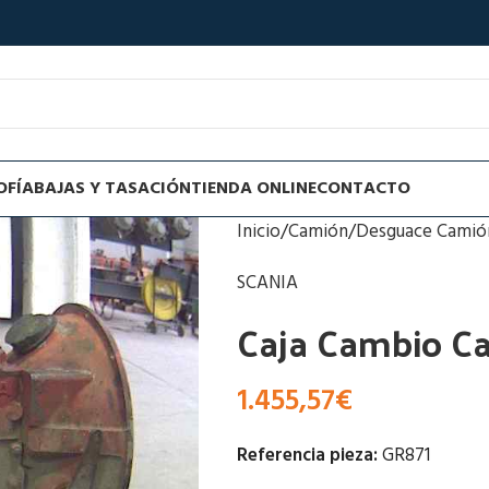
OFÍA
BAJAS Y TASACIÓN
TIENDA ONLINE
CONTACTO
Inicio
Camión
Desguace Camión
SCANIA
Caja Cambio C
1.455,57
€
Referencia pieza:
GR871