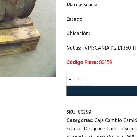
Marca:
Scania
Estado:
Ubicación:
Notas:
[VP]SCANIA 112 E1 350 TR 
Código Pieza:
80359
SKU:
80359
Categorías:
Caja Cambio Cami
Scania
,
Desguace Camión Scani