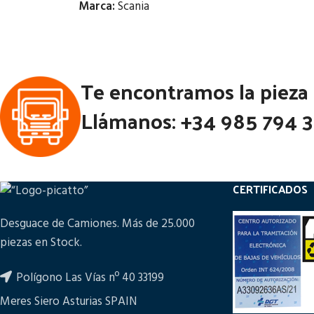
Marca:
Scania
Estado:
Notas:
[VP]SC
RG (4X
Te encontramos la pieza
Ubicación:
Códi
Notas:
[VP]SCANIA SERIE 4 E2 R124 -
Llámanos: +34 985 794 
400 TR (4X2) | 01.96 - 12.01
Código Pieza:
58424
CERTIFICADOS
Desguace de Camiones. Más de 25.000
piezas en Stock.
Polígono Las Vías nº 40 33199
Meres Siero Asturias SPAIN