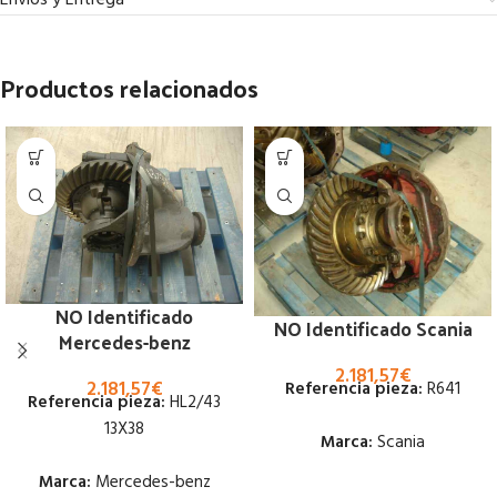
Envíos y Entrega
Productos relacionados
NO Identificado
NO Identificado Scania
Mercedes-benz
2.181,57
€
2.181,57
€
Referencia pieza:
R641
Referencia pieza:
HL2/43
13X38
Marca:
Scania
Marca:
Mercedes-benz
Estado: