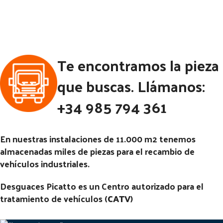
Estado:
Ubicación:
Notas:
---22 ESTRIAS PALIER-
Ubicación:
-- [VP]SCANIA SERIE 3 E1 93 -
Te encontramos la pieza
Notas:
[VP]MERCEDES
250 RG (4X2) | 01.87 - 12.96
ATEGO II E3 817 RG (4X2) |
que buscas. Llámanos:
Código Pieza:
45530
01.02 - 12.06
+34 985 794 361
Código Pieza:
46114
En nuestras instalaciones de 11.000 m2 tenemos
almacenadas miles de piezas para el recambio de
vehículos industriales.
Desguaces Picatto es un Centro autorizado para el
tratamiento de vehículos (
CATV
)