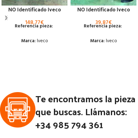
NO Identificado Iveco
NO Identificado Iveco
148,77
€
39,87
€
Referencia pieza:
Referencia pieza:
Marca:
Iveco
Marca:
Iveco
Estado:
Estado:
Ubicación:
Ubicación:
Notas:
Notas:
Código Pieza:
53235
Código Pieza:
52825
Te encontramos la pieza
que buscas. Llámanos:
+34 985 794 361