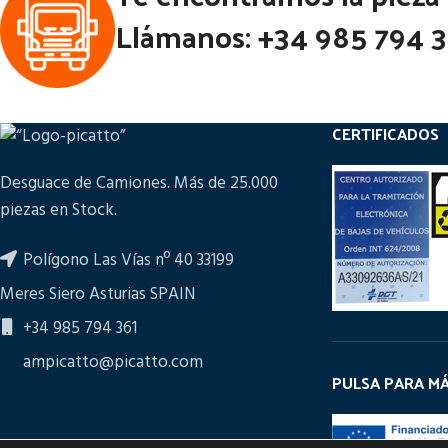
35/50/55/60/
Llámanos: +34 985 794 
Códi
CERTIFICADOS
Desguace de Camiones. Más de 25.000
piezas en Stock.
Polígono Las Vías nº 40 33199
Meres Siero Asturias SPAIN
+34 985 794 361
ampicatto@picatto.com
PULSA PARA M