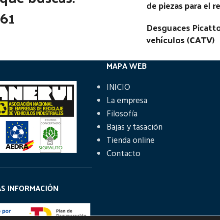
de piezas para el 
65 MESSENGER 65 | 02.50
361
- 02.00
Desguaces Picatto
go Pieza:
47060
vehículos (
CATV
)
MAPA WEB
INICIO
La empresa
Filosofía
Bajas y tasación
Tienda online
Contacto
ÁS INFORMACIÓN