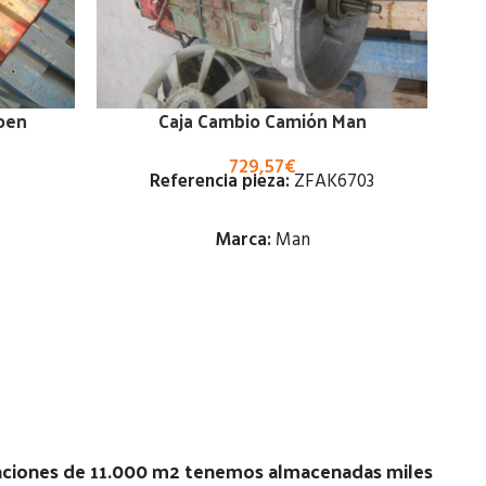
oen
Caja Cambio Camión Man
729,57
€
Referencia pieza:
ZFAK6703
Ca
Marca:
Man
Estado:
Ubicación:
 60D |
Notas:
[VP]MAN F 90 230 RG (4X2) |
02.90 - 02.96
laciones de 11.000 m2 tenemos almacenadas miles
Código Pieza:
46241