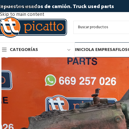
epuestos usados de camión. Truck used parts
Skip to navigation
Skip to main content
CATEGORÍAS
INICIO
LA EMPRESA
FILOS