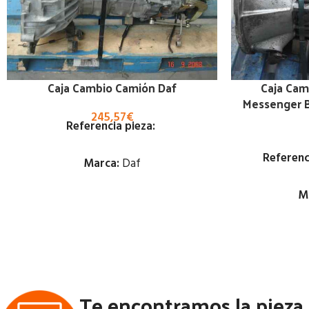
Caja Cambio Camión Daf
Caja Cam
Messenger 
245,57
€
Referencia pieza:
Referenc
Marca:
Daf
M
Estado:
Ubicación:
Notas:
[VP]DAF SERIE 400 2.0 - MOT
PEUG | 01.86 - 12.95
Te encontramos la pieza
Notas:
[
Código Pieza:
47064