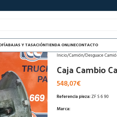
OFÍA
BAJAS Y TASACIÓN
TIENDA ONLINE
CONTACTO
Inicio
Camión
Desguace Camió
Caja Cambio C
548,07
€
Referencia pieza:
ZF S 6 90
Marca: