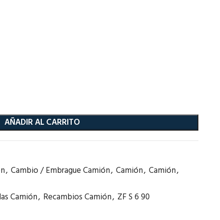
AÑADIR AL CARRITO
ón
,
Cambio / Embrague Camión
,
Camión
,
Camión
,
das Camión
,
Recambios Camión
,
ZF S 6 90