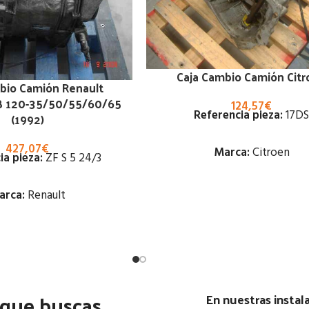
Caja Cambio Camión Citr
bio Camión Renault
B 120-35/50/55/60/65
124,57
€
Referencia pieza:
17DS
(1992)
427,07
€
Marca:
Citroen
ia pieza:
ZF S 5 24/3
Estado:
arca:
Renault
Ubicación:
Estado:
Notas:
[VP]CITROEN C15 1.9 -
Ubicación:
01.90 - 12.96
 que buscas.
VP]RENAULT B 120-
En nuestras insta
Código Pieza:
46293