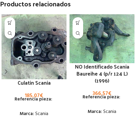
Productos relacionados
NO Identificado Scania
Baureihe 4 (p/r 124 L)
(1996)
Culatin Scania
366,57
€
185,07
€
Referencia pieza:
Referencia pieza:
Marca:
Scania
Marca:
Scania
Estado:
Estado: