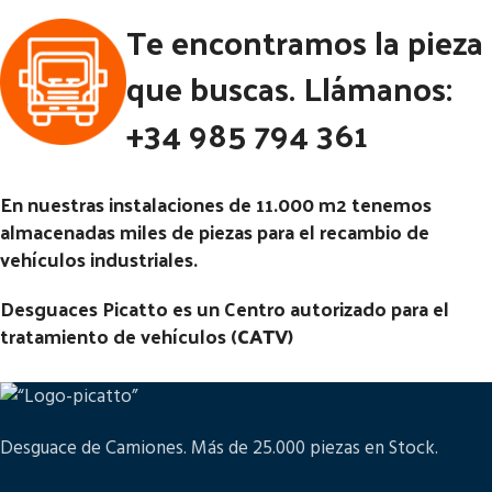
Ubicación:
Te encontramos la pieza
Ubicación:
Notas:
Notas:
[VP]SCANIA SERIE 4
que buscas. Llámanos:
E2 R124 - 400 TR (4X2) | 01.96
Código Pieza:
55949
- 12.01
+34 985 794 361
Código Pieza:
58424
En nuestras instalaciones de 11.000 m2 tenemos
almacenadas miles de piezas para el recambio de
vehículos industriales.
Desguaces Picatto es un Centro autorizado para el
tratamiento de vehículos (
CATV
)
Desguace de Camiones. Más de 25.000 piezas en Stock.