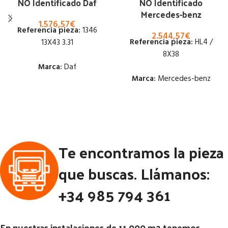
NO Identificado Daf
NO Identificado
Mercedes-benz
1.576,57
€
Referencia pieza:
1346
2.544,57
€
Referencia pieza:
HL4 /
13X43 3.31
8X38
Marca:
Daf
Marca:
Mercedes-benz
Estado:
Estado:
Ubicación:
Ubicación:
Notas:
[VP]DAF SERIE 95 E1
Te encontramos la pieza
Notas:
HL4/040DC-10.8 8X38
360 TR (4X2) | 01.87 - 12.95
[VP]MERCEDES ATEGO II E3
Código Pieza:
46122
que buscas. Llámanos:
1323 RG (4X2) | 01.02 - 12.06
+34 985 794 361
Código Pieza:
46111
En nuestras instalaciones de 11.000 m2 tenemos