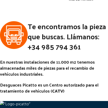
Ubicación:
Estado:
Notas:
Te encontramos la pieza
Ubicación:
Código Pieza:
54124
Notas:
que buscas. Llámanos:
Código Pieza:
54117
+34 985 794 361
En nuestras instalaciones de 11.000 m2 tenemos
almacenadas miles de piezas para el recambio de
vehículos industriales.
Desguaces Picatto es un Centro autorizado para el
tratamiento de vehículos (
CATV
)