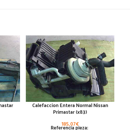
mastar
Calefaccion Entera Normal Nissan
N
Primastar (x83)
185,07
€
Referencia pieza: