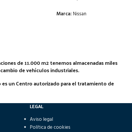
Marca:
Nissan
Estado:
Ubicación:
Notas:
laciones de 11.000 m2 tenemos almacenadas miles
Código Pieza:
53172
recambio de vehículos industriales.
 es un Centro autorizado para el tratamiento de
LEGAL
Aviso legal
Política de cookies