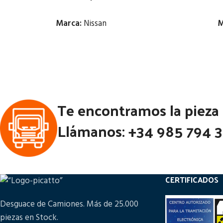
Marca:
Nissan
M
Estado:
Ubicación:
Notas:
Te encontramos la pieza
Código Pieza:
53213
Códi
Llámanos: +34 985 794 
CERTIFICADOS
Desguace de Camiones. Más de 25.000
piezas en Stock.