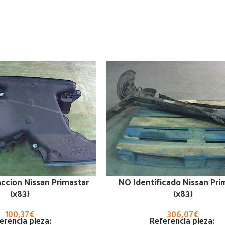
ccion Nissan Primastar
NO Identificado Nissan Pri
(x83)
(x83)
100,37
€
306,07
€
erencia pieza:
Referencia pieza: