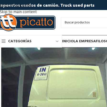
epuestos usados de camión. Truck used parts
Skip to navigation
Skip to main content
CATEGORÍAS
INICIO
LA EMPRESA
FILOS