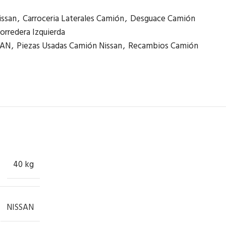
issan
,
Carroceria Laterales Camión
,
Desguace Camión
orredera Izquierda
SAN
,
Piezas Usadas Camión Nissan
,
Recambios Camión
40 kg
NISSAN