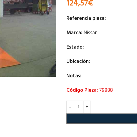
124,57
€
Referencia pieza:
Marca:
Nissan
Estado:
Ubicación:
Notas:
Código Pieza:
79888