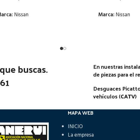
arca:
Nissan
Marca:
Nissan
Estado:
Estado:
Ubicación:
Ubicación:
Notas:
Notas:
 que buscas.
En nuestras insta
go Pieza:
53210
Código Pieza:
53179
de piezas para el 
361
Desguaces Picatto
vehículos (
CATV
)
MAPA WEB
INICIO
La empresa