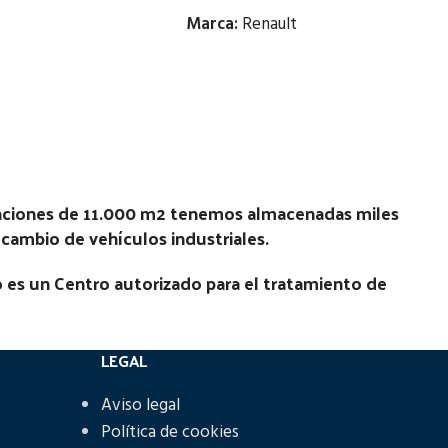
Marca:
Renault
Estado:
Ubicación:
Notas:
[VP]RENAULT AE 430 T TI E2 |
N
(4X2) |
01.95 - 01.08
laciones de 11.000 m2 tenemos almacenadas miles
Código Pieza:
48145
recambio de vehículos industriales.
 es un Centro autorizado para el tratamiento de
LEGAL
Aviso legal
Política de cookies