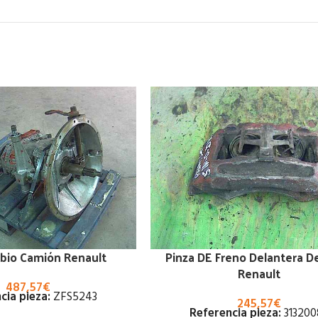
bio Camión Renault
Pinza DE Freno Delantera D
Renault
487,57
€
cia pieza:
ZFS5243
245,57
€
Referencia pieza:
313200