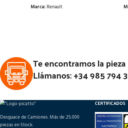
Marca:
Renault
M
Estado:
Ubicación:
Notas:
Notas:
[VP]R
Código Pieza:
54124
Te encontramos la pieza
Códi
Llámanos: +34 985 794 
CERTIFICADOS
Desguace de Camiones. Más de 25.000
piezas en Stock.