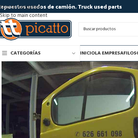
epuestos usados de camión. Truck used parts
Skip to navigation
Skip to main content
CATEGORÍAS
INICIO
LA EMPRESA
FILOS