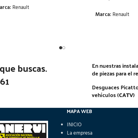
arca:
Renault
Marca:
Renault
Estado:
Estado:
Ubicación:
Ubicación:
ENAULT S 100 RG (4X2) |
Notas:
[VP]RENAULT S 110 RG 
01.80 - 12.90
 que buscas.
En nuestras insta
01.80 - 12.90
go Pieza:
48547
de piezas para el 
361
Código Pieza:
48505
Desguaces Picatto
vehículos (
CATV
)
MAPA WEB
INICIO
La empresa