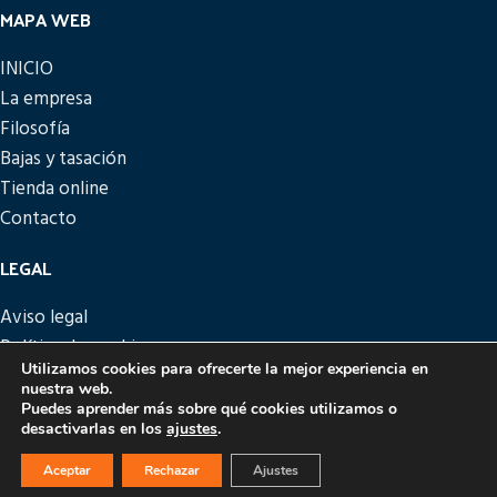
MAPA WEB
INICIO
La empresa
Filosofía
Bajas y tasación
Tienda online
Contacto
LEGAL
Aviso legal
Política de cookies
Utilizamos cookies para ofrecerte la mejor experiencia en
Política de privacidad
nuestra web.
Política de devoluciones
Puedes aprender más sobre qué cookies utilizamos o
desactivarlas en los
ajustes
.
PICATTO
DISEÑO Y DESARROLLO
EME DIGITAL
Aceptar
Rechazar
Ajustes