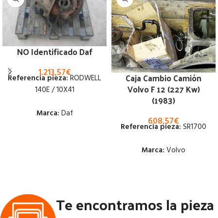
NO Identificado Daf
1.213,57
€
Caja Cambio Camión
Referencia pieza:
RODWELL
Volvo F 12 (227 Kw)
140E / 10X41
(1983)
Marca:
Daf
608,57
€
Referencia pieza:
SR1700
Estado:
Marca:
Volvo
Ubicación:
Estado:
Notas:
CON BLOQUEO MIRAR
DIAMETRO PALIER DIAMETRO
Te encontramos la pieza
Ubicación:
PALIER 57 MM [VP]DAF 1700
230 RG (4X2) | 02.80 - 02.90
Notas:
[VP]VOLVO F 12 227