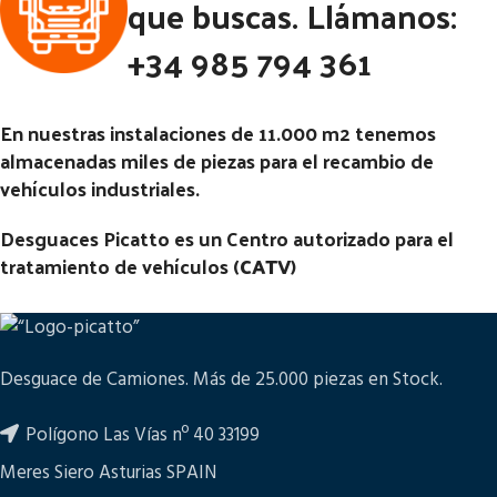
que buscas. Llámanos:
KW (1983-0) 385 RG (4X2)
Código Pieza:
46129
+34 985 794 361
Código Pieza:
45731
En nuestras instalaciones de 11.000 m2 tenemos
almacenadas miles de piezas para el recambio de
vehículos industriales.
Desguaces Picatto es un Centro autorizado para el
tratamiento de vehículos (
CATV
)
Desguace de Camiones. Más de 25.000 piezas en Stock.
Polígono Las Vías nº 40 33199
Meres Siero Asturias SPAIN