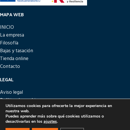
MAPA WEB
INICIO
La empresa
Filosofía
Bajas y tasación
Tienda online
Contacto
LEGAL
Aviso legal
Política de cookies
Utilizamos cookies para ofrecerte la mejor experiencia en
Política de privacidad
nuestra web.
Política de devoluciones
Puedes aprender más sobre qué cookies utilizamos o
desactivarlas en los
ajustes
.
PICATTO
DISEÑO Y DESARROLLO
EME DIGITAL