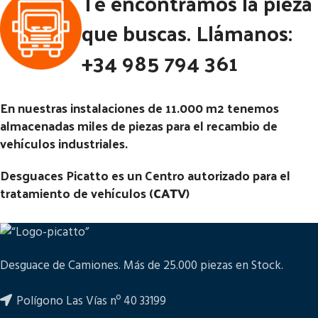
Te encontramos la pieza
ATEGO II E3 817 RG (4X2) |
Código Pieza:
46122
que buscas. Llámanos:
01.02 - 12.06
+34 985 794 361
Código Pieza:
46114
En nuestras instalaciones de 11.000 m2 tenemos
almacenadas miles de piezas para el recambio de
vehículos industriales.
Desguaces Picatto es un Centro autorizado para el
tratamiento de vehículos (
CATV
)
Desguace de Camiones. Más de 25.000 piezas en Stock.
Polígono Las Vías nº 40 33199