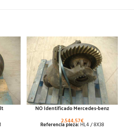
lt
NO Identificado Mercedes-benz
2.544,57
€
1
Referencia pieza:
HL4 / 8X38
R