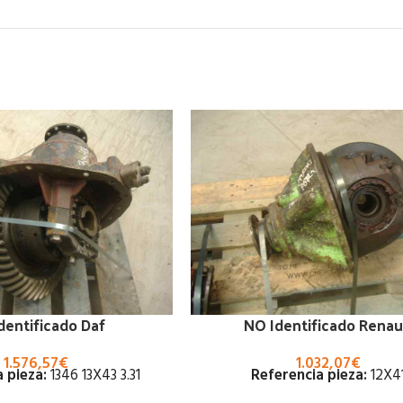
dentificado Daf
NO Identificado Renau
1.576,57
€
1.032,07
€
 pieza:
1346 13X43 3.31
Referencia pieza:
12X4