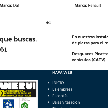
Marca:
Daf
Marca:
Renault
Estado:
Estado:
Ubicación:
Ubicación:
 que buscas.
En nuestras insta
DAF SERIE 95 E1 360 TR
Notas:
[VP]RENAULT MIDLINE
de piezas para el 
361
) | 01.87 - 12.95
210 RG (4X2) | 02.88 - 02
Desguaces Picatto
go Pieza:
46122
Código Pieza:
46117
vehículos (
CATV
)
MAPA WEB
INICIO
La empresa
Filosofía
Bajas y tasación