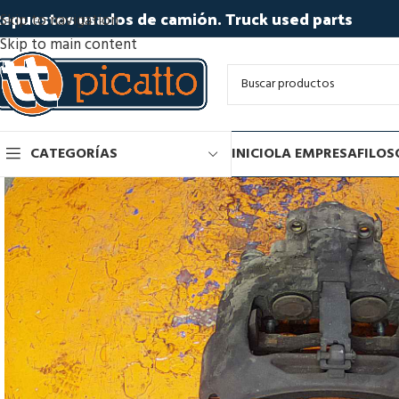
epuestos usados de camión. Truck used parts
Skip to navigation
Skip to main content
CATEGORÍAS
INICIO
LA EMPRESA
FILOS