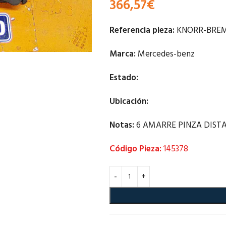
366,57
€
Referencia pieza:
KNORR-BRE
Marca:
Mercedes-benz
Estado:
Ubicación:
Notas:
6 AMARRE PINZA DIST
Código Pieza:
145378