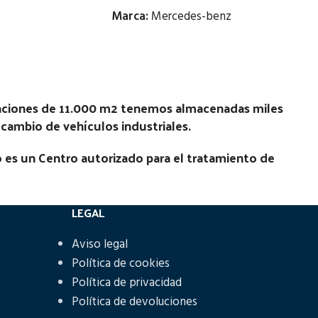
Marca:
Mercedes-benz
Estado:
Ubicación:
laciones de 11.000 m2 tenemos almacenadas miles
R E1 M
Notas:
HL4/040DC-10.8 8X38
recambio de vehículos industriales.
N
.99
[VP]MERCEDES ATEGO II E3 1323 RG
 es un Centro autorizado para el tratamiento de
(4X2) | 01.02 - 12.06
Código Pieza:
46111
LEGAL
Aviso legal
Política de cookies
Política de privacidad
Política de devoluciones