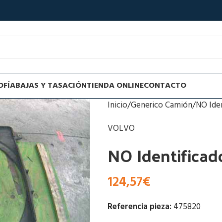
OFÍA
BAJAS Y TASACIÓN
TIENDA ONLINE
CONTACTO
Inicio
Generico Camión
NO Ide
VOLVO
NO Identificad
124,57
€
Referencia pieza:
475820