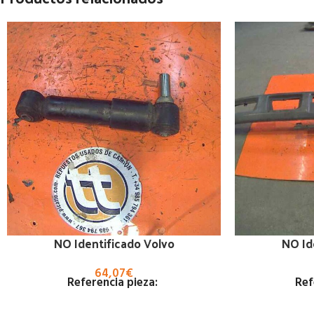
NO Identificado Volvo
NO Id
64,07
€
Referencia pieza:
Ref