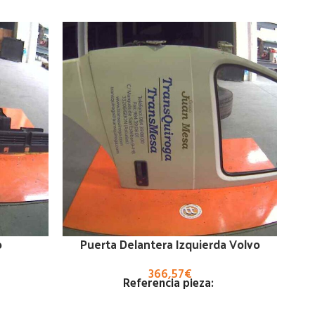
NO
o
Puerta Delantera Izquierda Volvo
366,57
€
Referencia pieza: