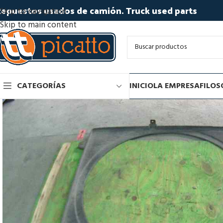
epuestos usados de camión. Truck used parts
Skip to navigation
Skip to main content
CATEGORÍAS
INICIO
LA EMPRESA
FILOS