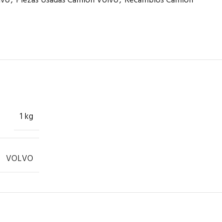
lvo
,
Piezas Usadas Camión Volvo
,
Recambios Camión
1 kg
VOLVO