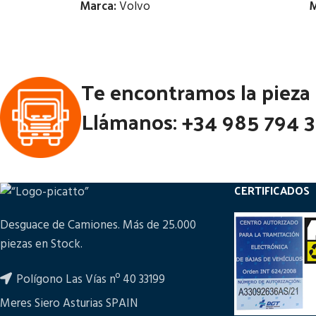
Marca:
Volvo
M
Estado:
Te encontramos la pieza
Ubicación:
Notas:
Llámanos: +34 985 794 
Código Pieza:
76952
Códi
CERTIFICADOS
Desguace de Camiones. Más de 25.000
piezas en Stock.
Polígono Las Vías nº 40 33199
Meres Siero Asturias SPAIN