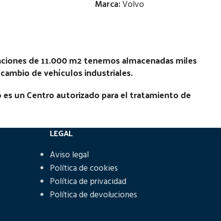
Marca:
Volvo
Estado:
Ubicación:
laciones de 11.000 m2 tenemos almacenadas miles
recambio de vehículos industriales.
Notas:
 es un Centro autorizado para el tratamiento de
Código Pieza:
71480
LEGAL
Aviso legal
Política de cookies
Política de privacidad
Política de devoluciones