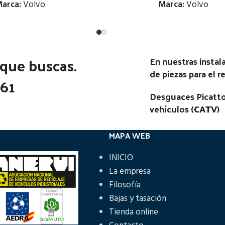
arca:
Volvo
Marca:
Volvo
Estado:
Estado:
 que buscas.
Ubicación:
Ubicación:
En nuestras insta
de piezas para el 
Notas:
Notas:
361
Desguaces Picatto
go Pieza:
76942
Código Pieza:
71508
vehículos (
CATV
)
MAPA WEB
INICIO
La empresa
Filosofía
Bajas y tasación
Tienda online