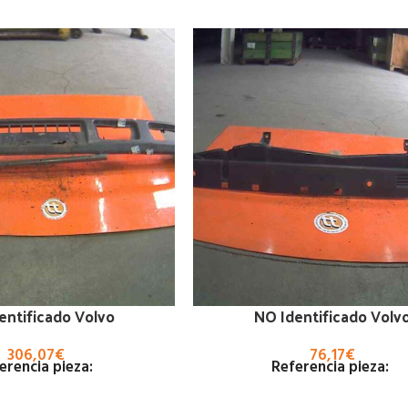
entificado Volvo
NO Identificado Volv
306,07
€
76,17
€
erencia pieza:
Referencia pieza: