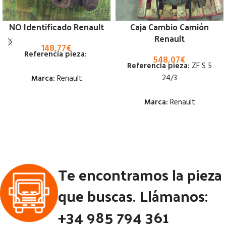
NO Identificado Renault
Caja Cambio Camión
Renault
148,77
€
Referencia pieza:
548,07
€
Referencia pieza:
ZF S 5
24/3
Marca:
Renault
Marca:
Renault
Estado:
Estado:
Ubicación:
Notas:
Ubicación:
Código Pieza:
54101
Te encontramos la pieza
Notas:
[VP]RENAULT S 100
RG (4X2) | 01.80 - 12.90
que buscas. Llámanos:
Código Pieza:
49316
+34 985 794 361