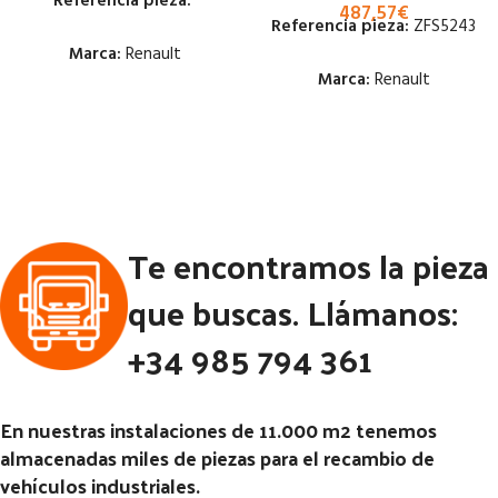
Referencia pieza:
487,57
€
Referencia pieza:
ZFS5243
Marca:
Renault
Marca:
Renault
Estado:
Estado:
Ubicación:
Ubicación:
Notas:
Notas:
[VP]RENAULT S 100
Código Pieza:
54113
Te encontramos la pieza
RG (4X2) | 01.80 - 12.90
Código Pieza:
48547
que buscas. Llámanos:
+34 985 794 361
En nuestras instalaciones de 11.000 m2 tenemos
almacenadas miles de piezas para el recambio de
vehículos industriales.