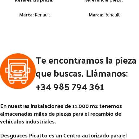
Referencia pieza:
Referencia pieza:
Marca:
Renault
Marca:
Renault
Estado:
Estado:
Ubicación:
Ubicación:
Te encontramos la pieza
Notas:
Notas:
Código Pieza:
54137
Código Pieza:
54124
que buscas. Llámanos:
+34 985 794 361
En nuestras instalaciones de 11.000 m2 tenemos
almacenadas miles de piezas para el recambio de
vehículos industriales.
Desguaces Picatto es un Centro autorizado para el