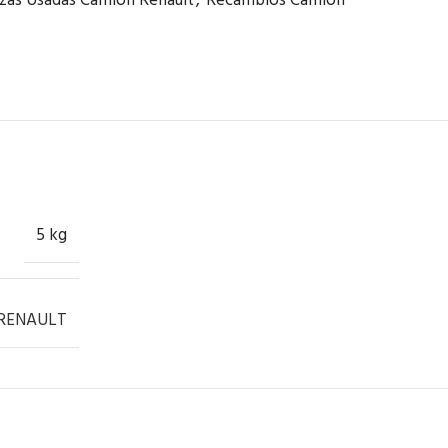
zas Usadas Camión Renault
,
Recambios Camión
5 kg
RENAULT