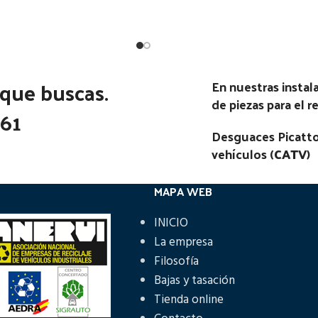
Estado:
Ubicación:
Ubicación:
Notas:
Notas:
[VP]RENAULT S 120 RG 
go Pieza:
54100
 que buscas.
En nuestras insta
01.80 - 12.90
de piezas para el 
361
Código Pieza:
48506
Desguaces Picatto
vehículos (
CATV
)
MAPA WEB
INICIO
La empresa
Filosofía
Bajas y tasación
Tienda online