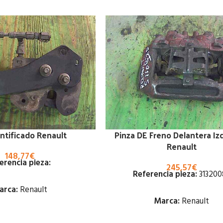
ntificado Renault
Pinza DE Freno Delantera Iz
Renault
148,77
€
erencia pieza:
245,57
€
Referencia pieza:
313200
arca:
Renault
Marca:
Renault
Estado: