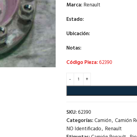
Marca:
Renault
Estado:
Ubicación:
Notas:
Código Pieza:
62390
SKU:
62390
Categorías:
Camión
,
Camión R
NO Identificado
,
Renault