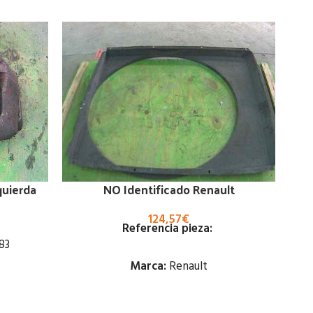
quierda
NO Identificado Renault
124,57
€
Referencia pieza:
83
Marca:
Renault
Estado: