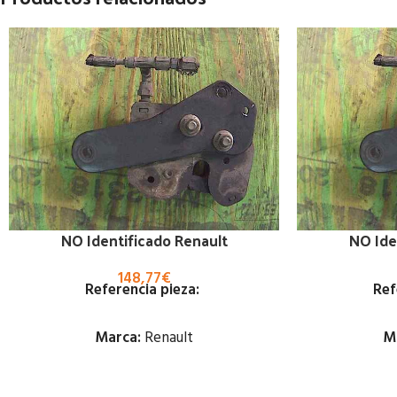
NO Identificado Renault
NO Ide
148,77
€
Referencia pieza:
Ref
Marca:
Renault
M
Estado: