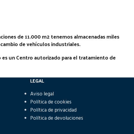
Ubicación:
Notas:
[VP]RENAULT DR 340 RG (4X2)
No
(4X2) |
| 01.80 - 12.92
laciones de 11.000 m2 tenemos almacenadas miles
Código Pieza:
48151
recambio de vehículos industriales.
 es un Centro autorizado para el tratamiento de
LEGAL
Aviso legal
Política de cookies
Política de privacidad
Política de devoluciones