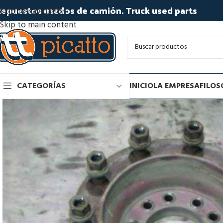
epuestos usados de camión. Truck used parts
Skip to navigation
Skip to main content
CATEGORÍAS
INICIO
LA EMPRESA
FILOS