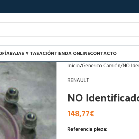
OFÍA
BAJAS Y TASACIÓN
TIENDA ONLINE
CONTACTO
Inicio
Generico Camión
NO Ide
RENAULT
NO Identificad
148,77
€
Referencia pieza: