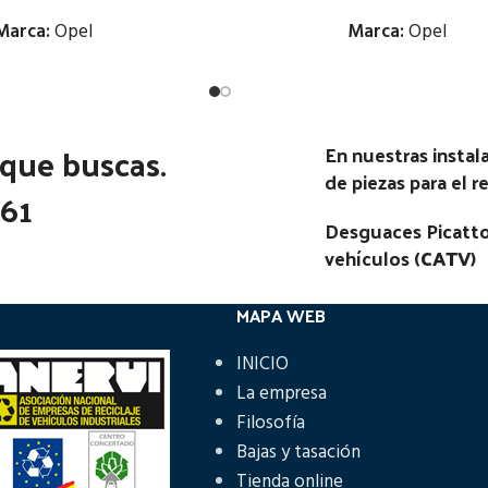
Marca:
Opel
Marca:
Opel
Estado:
Estado:
 que buscas.
Ubicación:
Ubicación:
En nuestras insta
de piezas para el 
Notas:
Notas:
361
Desguaces Picatto
go Pieza:
81650
Código Pieza:
81631
vehículos (
CATV
)
MAPA WEB
INICIO
La empresa
Filosofía
Bajas y tasación
Tienda online