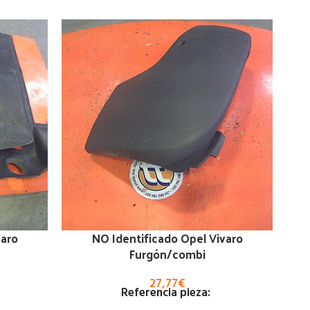
varo
NO Identificado Opel Vivaro
Pu
Furgón/combi
27,77
€
Referencia pieza: