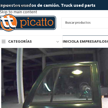
epuestos usados de camión. Truck used parts
Skip to navigation
Skip to main content
CATEGORÍAS
INICIO
LA EMPRESA
FILOS