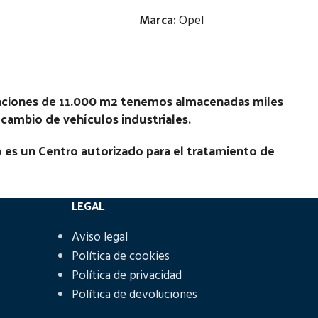
Marca:
Opel
Estado:
Ubicación:
laciones de 11.000 m2 tenemos almacenadas miles
recambio de vehículos industriales.
Notas:
 es un Centro autorizado para el tratamiento de
Código Pieza:
81619
LEGAL
Aviso legal
Política de cookies
Política de privacidad
Política de devoluciones