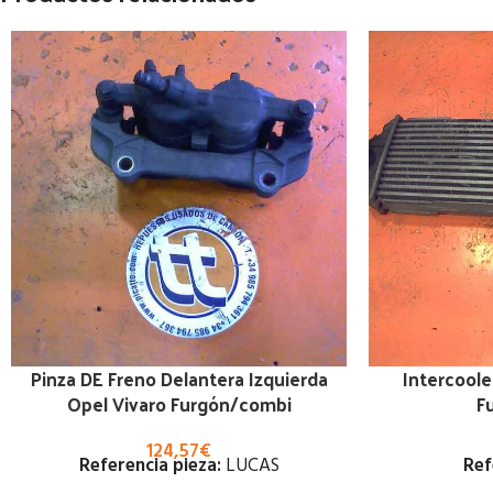
Pinza DE Freno Delantera Izquierda
Intercoole
Opel Vivaro Furgón/combi
F
124,57
€
Referencia pieza:
LUCAS
Ref