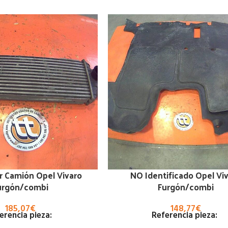
r Camión Opel Vivaro
NO Identificado Opel Vi
urgón/combi
Furgón/combi
185,07
€
148,77
€
erencia pieza:
Referencia pieza: