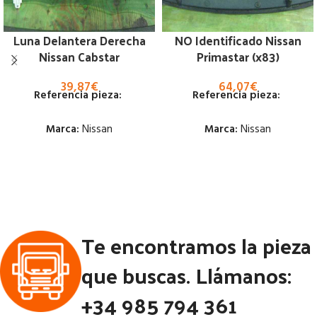
Luna Delantera Derecha
NO Identificado Nissan
Nissan Cabstar
Primastar (x83)
39,87
€
64,07
€
Referencia pieza:
Referencia pieza:
Marca:
Nissan
Marca:
Nissan
Estado:
Estado:
Ubicación:
Ubicación:
Notas:
Notas:
Te encontramos la pieza
Código Pieza:
53289
Código Pieza:
53213
que buscas. Llámanos:
+34 985 794 361